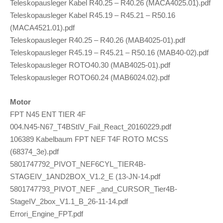
Teleskopausleger Kabel R40.25 – R40.26 (MACA4025.01).pdf
Teleskopausleger Kabel R45.19 – R45.21 – R50.16
(MACA4521.01).pdf
Teleskopausleger R40.25 – R40.26 (MAB4025-01).pdf
Teleskopausleger R45.19 – R45.21 – R50.16 (MAB40-02).pdf
Teleskopausleger ROTO40.30 (MAB4025-01).pdf
Teleskopausleger ROTO60.24 (MAB6024.02).pdf
Motor
FPT N45 ENT TIER 4F
004.N45-N67_T4BStIV_Fail_React_20160229.pdf
106389 Kabelbaum FPT NEF T4F ROTO MCSS
(68374_3e).pdf
5801747792_PIVOT_NEF6CYL_TIER4B-
STAGEIV_1AND2BOX_V1.2_E (13-JN-14.pdf
5801747793_PIVOT_NEF _and_CURSOR_Tier4B-
StageIV_2box_V1.1_B_26-11-14.pdf
Errori_Engine_FPT.pdf