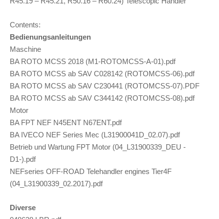
R45.19 – R45.21, R50.16 – R60.24) Telescopic Handler
Contents:
Bedienungsanleitungen
Maschine
BA ROTO MCSS 2018 (M1-ROTOMCSS-A-01).pdf
BA ROTO MCSS ab SAV C028142 (ROTOMCSS-06).pdf
BA ROTO MCSS ab SAV C230441 (ROTOMCSS-07).PDF
BA ROTO MCSS ab SAV C344142 (ROTOMCSS-08).pdf
Motor
BA FPT NEF N45ENT N67ENT.pdf
BA IVECO NEF Series Mec (L31900041D_02.07).pdf
Betrieb und Wartung FPT Motor (04_L31900339_DEU -
D1-).pdf
NEFseries OFF-ROAD Telehandler engines Tier4F
(04_L31900339_02.2017).pdf
Diverse