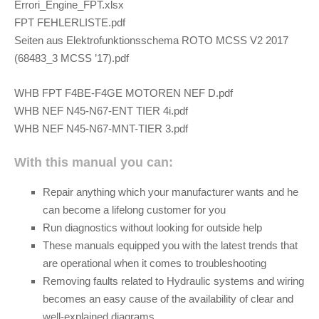
Errori_Engine_FPT.xlsx
FPT FEHLERLISTE.pdf
Seiten aus Elektrofunktionsschema ROTO MCSS V2 2017
(68483_3 MCSS ’17).pdf
WHB FPT F4BE-F4GE MOTOREN NEF D.pdf
WHB NEF N45-N67-ENT TIER 4i.pdf
WHB NEF N45-N67-MNT-TIER 3.pdf
With this manual you can:
Repair anything which your manufacturer wants and he
can become a lifelong customer for you
Run diagnostics without looking for outside help
These manuals equipped you with the latest trends that
are operational when it comes to troubleshooting
Removing faults related to Hydraulic systems and wiring
becomes an easy cause of the availability of clear and
well-explained diagrams